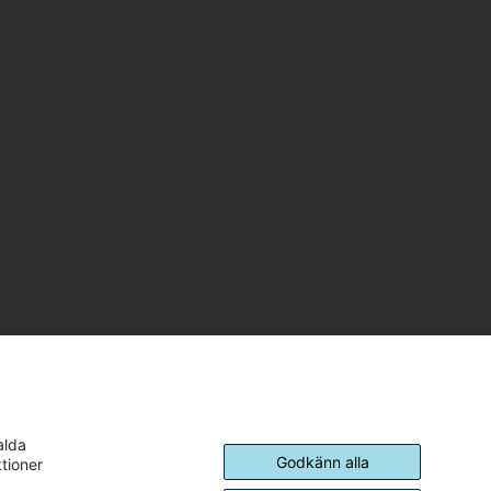
alda
Godkänn alla
ktioner