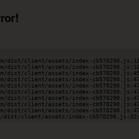
ror!
com/dist/client/assets/index-cb570290.js:32