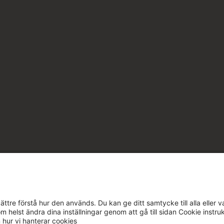
ttre förstå hur den används. Du kan ge ditt samtycke till alla eller v
m helst ändra dina inställningar genom att gå till sidan Cookie instru
m hur vi hanterar cookies