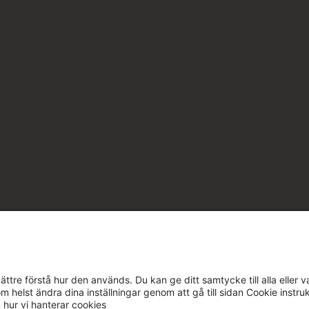
ttre förstå hur den används. Du kan ge ditt samtycke till alla eller v
m helst ändra dina inställningar genom att gå till sidan Cookie instru
m hur vi hanterar cookies