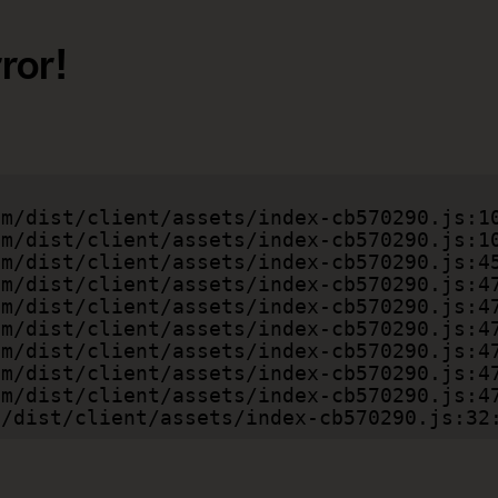
ror!
com/dist/client/assets/index-cb570290.js:32