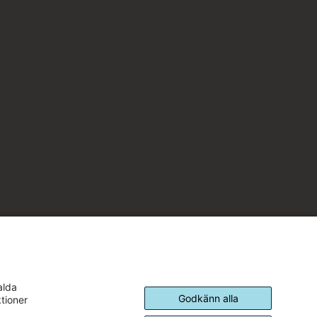
alda
Godkänn alla
ktioner