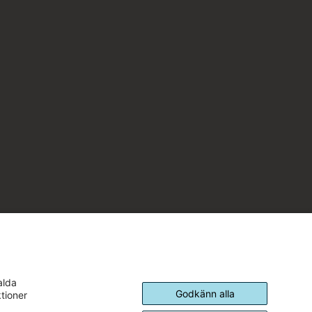
alda
Godkänn alla
ktioner