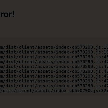
ror!
com/dist/client/assets/index-cb570290.js:32