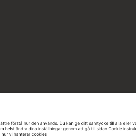
ttre förstå hur den används. Du kan ge ditt samtycke till alla eller v
m helst ändra dina inställningar genom att gå till sidan Cookie instru
m hur vi hanterar cookies