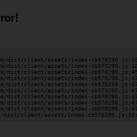
ror!
com/dist/client/assets/index-cb570290.js:32