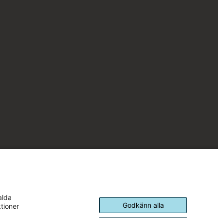
alda
Godkänn alla
ktioner