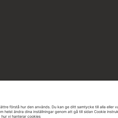
ttre förstå hur den används. Du kan ge ditt samtycke till alla eller v
m helst ändra dina inställningar genom att gå till sidan Cookie instru
m hur vi hanterar cookies