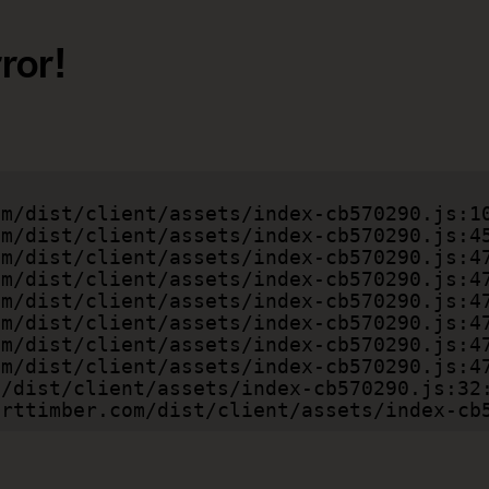
ror!
smarttimber.com/dist/client/assets/index-c