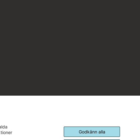
alda
Godkänn alla
ktioner