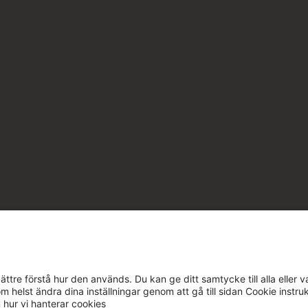
ttre förstå hur den används. Du kan ge ditt samtycke till alla eller v
m helst ändra dina inställningar genom att gå till sidan Cookie instru
m hur vi hanterar cookies