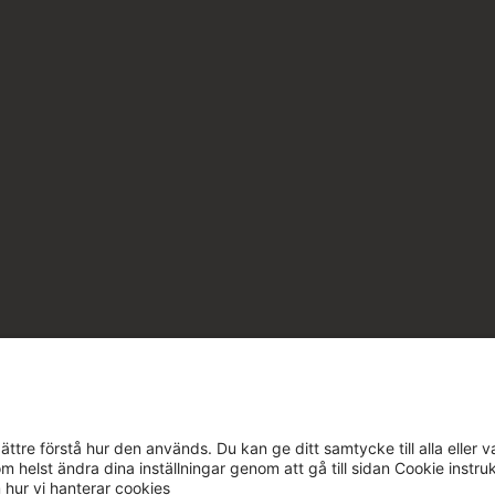
ttre förstå hur den används. Du kan ge ditt samtycke till alla eller v
m helst ändra dina inställningar genom att gå till sidan Cookie instru
m hur vi hanterar cookies