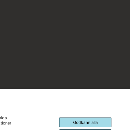
alda
Godkänn alla
ktioner