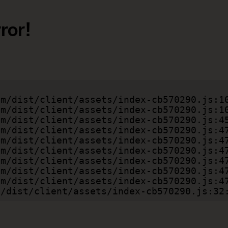
ror!
com/dist/client/assets/index-cb570290.js:32