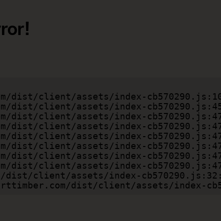
ror!
smarttimber.com/dist/client/assets/index-c