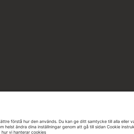
ttre förstå hur den används. Du kan ge ditt samtycke till alla eller v
m helst ändra dina inställningar genom att gå till sidan Cookie instru
m hur vi hanterar cookies