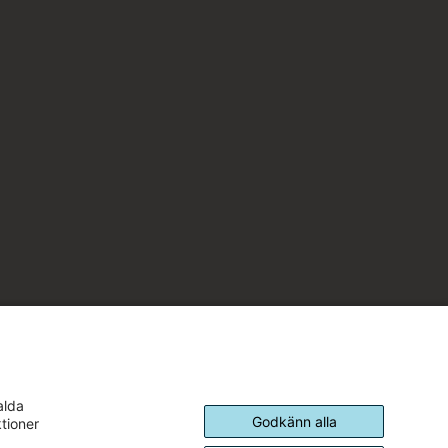
alda
Godkänn alla
ktioner